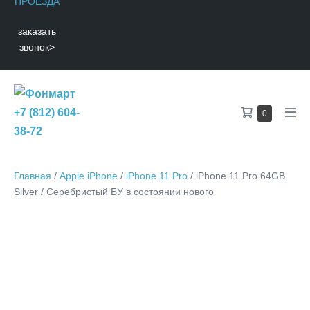
ПРОЕЗДА
заказать
звонок
>
Shopping
+7 (812) 604-
Items
0
Men
in
Cart
38-72
Tog
Cart
Главная
/
Apple iPhone
/
iPhone 11 Pro
/ iPhone 11 Pro 64GB
Silver / Серебристый БУ в состоянии нового