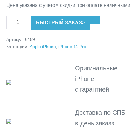
Цена указана с учетом скидки при оплате наличными.
Количество
БЫСТРЫЙ ЗАКАЗ
>
товара
iPhone
Артикул:
6459
11
Категории:
Apple iPhone
,
iPhone 11 Pro
Pro
64GB
Оригинальные
Silver
iPhone
/
Серебристый
с гарантией
БУ
в
Доставка по СПБ
состоянии
нового
в день заказа