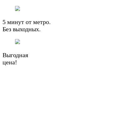
5 минут от метро.
Без выходных.
Выгодная
цена!
-2850р.
iPhone 11 256GB Red БУ в состоянии
нового
21,840
₽
Первоначальная цена составляла
21,840 ₽.
18,990
₽
Текущая цена: 18,990 ₽.
БЫСТРЫЙ ЗАКАЗ
>