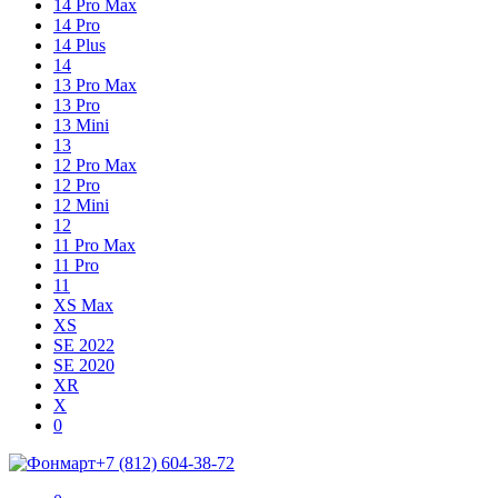
14 Pro Max
14 Pro
14 Plus
14
13 Pro Max
13 Pro
13 Mini
13
12 Pro Max
12 Pro
12 Mini
12
11 Pro Max
11 Pro
11
XS Max
XS
SE 2022
SE 2020
XR
X
Shopping
Items
0
Cart
in
+7 (812) 604-38-72
Cart