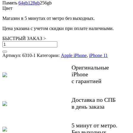
составляла
Память
64gb
128gb
18,990 ₽.
256gb
Цвет
21,840 ₽.
Магазин в 5 минутах от метро без выходных.
Цена указана с учетом скидки при оплате наличными.
БЫСТРЫЙ ЗАКАЗ
>
Количество
товара
iPhone
Артикул:
6310-1
Категории:
Apple iPhone
,
iPhone 11
11
256GB
Оригинальные
White
iPhone
БУ
с гарантией
в
состоянии
нового
Доставка по СПБ
в день заказа
5 минут от метро.
Без выходных.