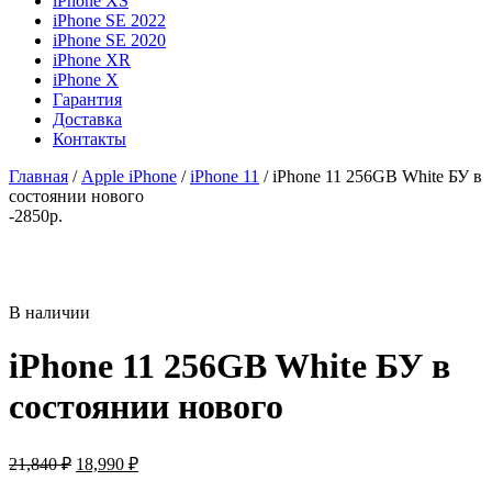
iPhone XS
iPhone SE 2022
iPhone SE 2020
iPhone XR
iPhone X
Гарантия
Доставка
Контакты
Главная
/
Apple iPhone
/
iPhone 11
/ iPhone 11 256GB White БУ в
состоянии нового
-2850р.
В наличии
iPhone 11 256GB White БУ в
состоянии нового
Первоначальная
Текущая
21,840
₽
18,990
₽
цена
цена: