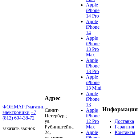
Apple
iPhone
14 Pro
Apple
iPhone
14
Apple
iPhone
13 Pro
Max
Apple
iPhone
13 Pro
Apple
iPhone
13 Mini
Apple
Адрес
iPhone
13
ФОНМАРТ
магазин
Информация
Санкт-
Apple
электроники
+7
Петербург,
iPhone
(812) 604-38-72
ул.
12 Pro
Доставка
Рубинштейна
Max
Гарантия
заказать звонок
24,
Apple
Контакты
ст. метро
iPhone