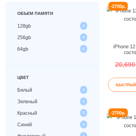
-2700р.
ОБЪЕМ ПАМЯТИ
128gb
6
256gb
6
iPhone 12
64gb
6
сост
20,69
ЦВЕТ
БЫСТРЫЙ
Белый
3
Зеленый
3
-2700р.
Красный
3
Синий
3