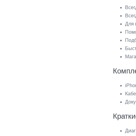
Всег
Всег
Для 
Помо
Подб
Быст
Мага
Компле
iPho
Кабе
Доку
Кратки
Диаг