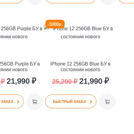
25,290 ₽.
25,290 ₽.
-3300р.
256GB Purple БУ в
iPhone 12 256GB Blue БУ в
оянии нового
состоянии нового
Первоначальная
Текущая
Первоначальная
Текуща
21,990
₽
21,990
₽
0
₽
25,290
₽
цена
цена:
цена
цена:
>
>
составляла
21,990 ₽.
составляла
21,990 ₽
 ЗАКАЗ
БЫСТРЫЙ ЗАКАЗ
25,290 ₽.
25,290 ₽.