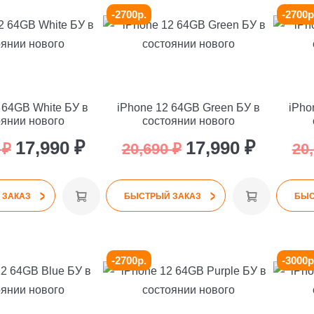
-2700р.
-2700р
 64GB White БУ в
iPhone 12 64GB Green БУ в
iPho
оянии нового
состоянии нового
Первоначальная
Текущая
Первоначальная
Текуща
17,990
₽
17,990
₽
0
₽
20,690
₽
20
цена
цена:
цена
цена:
>
>
составляла
17,990 ₽.
составляла
17,990 ₽
 ЗАКАЗ
БЫСТРЫЙ ЗАКАЗ
БЫС
20,690 ₽.
20,690 ₽.
-2700р.
-3000р