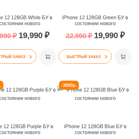
e 12 128GB White БУ в
iPhone 12 128GB Green БУ в
состоянии нового
состоянии нового
я
Первоначальная
Текущая
Первоначаль
Тек
19,990
₽
19,990
₽
,990
₽
22,990
₽
цена
цена:
цена
цена
>
>
.
составляла
19,990 ₽.
составляла
19,9
ТРЫЙ ЗАКАЗ
БЫСТРЫЙ ЗАКАЗ
22,990 ₽.
22,990 ₽.
.
-3000р.
e 12 128GB Purple БУ в
iPhone 12 128GB Blue БУ в
состоянии нового
состоянии нового