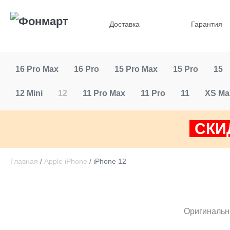
Доставка
Гарантия
16 Pro Max
16 Pro
15 Pro Max
15 Pro
15
12 Mini
12
11 Pro Max
11 Pro
11
XS Ma
СКИ
Главная
/
Apple iPhone
/ iPhone 12
Оригинальны