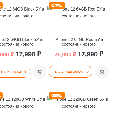
.
-2700р.
ne 12 64GB Black БУ в
iPhone 12 64GB Red БУ в
состоянии нового
состоянии нового
я
Первоначальная
Текущая
Первоначаль
Тек
17,990
₽
17,990
₽
,690
₽
20,690
₽
цена
цена:
цена
цена
>
>
.
составляла
17,990 ₽.
составляла
17,9
ТРЫЙ ЗАКАЗ
БЫСТРЫЙ ЗАКАЗ
20,690 ₽.
20,690 ₽.
.
-3000р.