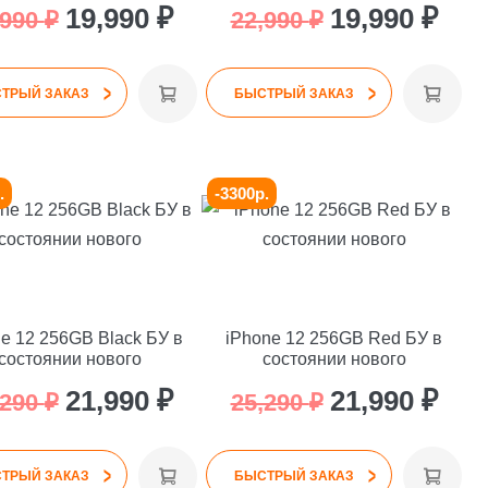
я
Первоначальная
Текущая
Первоначаль
Тек
19,990
₽
19,990
₽
,990
₽
22,990
₽
цена
цена:
цена
цена
>
>
.
составляла
19,990 ₽.
составляла
19,9
ТРЫЙ ЗАКАЗ
БЫСТРЫЙ ЗАКАЗ
22,990 ₽.
22,990 ₽.
.
-3300р.
e 12 256GB Black БУ в
iPhone 12 256GB Red БУ в
состоянии нового
состоянии нового
я
Первоначальная
Текущая
Первоначаль
Тек
21,990
₽
21,990
₽
,290
₽
25,290
₽
цена
цена:
цена
цена
>
>
.
составляла
21,990 ₽.
составляла
21,9
ТРЫЙ ЗАКАЗ
БЫСТРЫЙ ЗАКАЗ