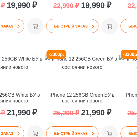
Первоначальная
Текущая
Первоначальная
Текуща
19,990
₽
19,990
₽
0
₽
22,990
₽
22
цена
цена:
цена
цена:
>
>
составляла
19,990 ₽.
составляла
19,990 ₽
 ЗАКАЗ
БЫСТРЫЙ ЗАКАЗ
БЫС
22,990 ₽.
22,990 ₽.
-3300р.
-3300р
 256GB White БУ в
iPhone 12 256GB Green БУ в
iPhon
оянии нового
состоянии нового
Первоначальная
Текущая
Первоначальная
Текуща
21,990
₽
21,990
₽
0
₽
25,290
₽
25
цена
цена:
цена
цена:
>
>
составляла
21,990 ₽.
составляла
21,990 ₽
 ЗАКАЗ
БЫСТРЫЙ ЗАКАЗ
БЫС