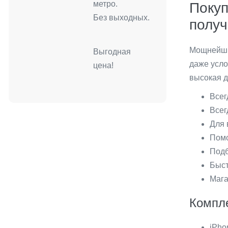
метро.
Покуп
Без выходных.
получ
Мощнейший
Выгодная
даже усло
цена!
высокая д
Всег
Всег
Для 
Помо
Подб
Быст
Мага
Компле
iPho