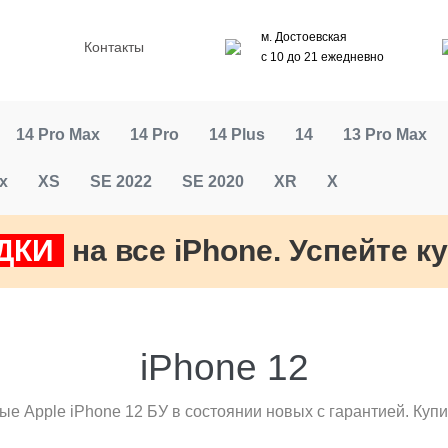
м. Достоевская
Контакты
с 10 до 21 ежедневно
14 Pro Max
14 Pro
14 Plus
14
13 Pro Max
x
XS
SE 2022
SE 2020
XR
X
ДКИ
на все iPhone. Успейте к
iPhone 12
е Apple iPhone 12 БУ в состоянии новых с гарантией. Куп