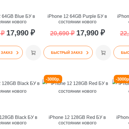
2 64GB Blue БУ в
iPhone 12 64GB Purple БУ в
iPhon
оянии нового
состоянии нового
Первоначальная
Текущая
Первоначальная
Текуща
17,990
₽
17,990
₽
0
₽
20,690
₽
22
цена
цена:
цена
цена:
>
>
составляла
17,990 ₽.
составляла
17,990 ₽
 ЗАКАЗ
БЫСТРЫЙ ЗАКАЗ
БЫС
20,690 ₽.
20,690 ₽.
-3000р.
-3000р
 128GB Black БУ в
iPhone 12 128GB Red БУ в
iPhon
оянии нового
состоянии нового