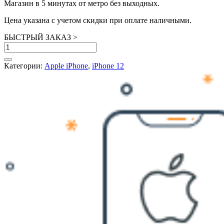
Магазин в 5 минутах от метро без выходных.
Цена указана с учетом скидки при оплате наличными.
БЫСТРЫЙ ЗАКАЗ
>
Количество
товара
iPhone
Категории:
Apple iPhone
,
iPhone 12
12
64GB
Red
БУ
в
состоянии
нового