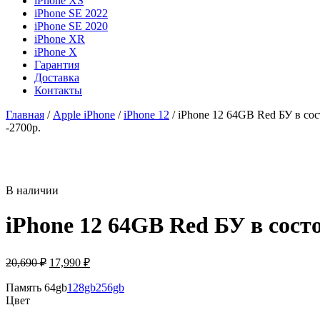
iPhone XS
iPhone SE 2022
iPhone SE 2020
iPhone XR
iPhone X
Гарантия
Доставка
Контакты
Главная
/
Apple iPhone
/
iPhone 12
/ iPhone 12 64GB Red БУ в со
-2700р.
В наличии
iPhone 12 64GB Red БУ в сост
Первоначальная
Текущая
20,690
₽
17,990
₽
цена
цена:
составляла
Память
64gb
128gb
17,990 ₽.
256gb
Цвет
20,690 ₽.