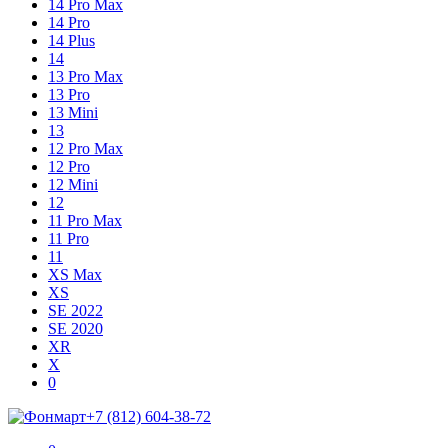
14 Pro Max
14 Pro
14 Plus
14
13 Pro Max
13 Pro
13 Mini
13
12 Pro Max
12 Pro
12 Mini
12
11 Pro Max
11 Pro
11
XS Max
XS
SE 2022
SE 2020
XR
X
Shopping
Items
0
Cart
in
+7 (812) 604-38-72
Cart