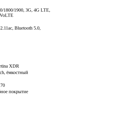
/1800/1900, 3G, 4G LTE,
 VoLTE
2.11ac, Bluetooth 5.0,
etina XDR
uch, ёмкостный
170
бное покрытие