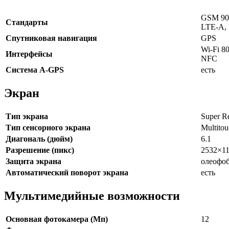
GSM 900
Стандарты
LTE-A,
Спутниковая навигация
GPS
Wi-Fi 80
Интерфейсы
NFC
Cистема A-GPS
есть
Экран
Тип экрана
Super R
Тип сенсорного экрана
Multito
Диагональ (дюйм)
6.1
Разрешение (пикс)
2532×1
Защита экрана
олеофо
Автоматический поворот экрана
есть
Мультимедийные возможности
Основная фотокамера (Мп)
12