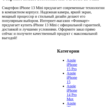
Смартфон iPhone 13 Mini предлагает современные технологии
в компактном корпусе. Надежная камера, яркий экран,
мощный процессор и стильный дизайн делают его
популярным выбором. Интернет-магазин «Фонмарт»
предлагает купить iPhone 13 Mini с официальной гарантией,
доставкой и лучшими условиями. Оформите заказ прямо
сейчас и получите качественный продукт с максимальной
выгодой!
Категории
Apple
iPhone
15 Pro
Apple
iPhone
15
Apple
iPhone
14 Pro
Max
Apple