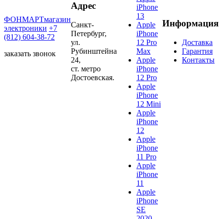
Адрес
iPhone
13
ФОНМАРТ
магазин
Информация
Санкт-
Apple
электроники
+7
Петербург,
iPhone
(812) 604-38-72
ул.
12 Pro
Доставка
Рубинштейна
Max
Гарантия
заказать звонок
24,
Apple
Контакты
ст. метро
iPhone
Достоевская.
12 Pro
Apple
iPhone
12 Mini
Apple
iPhone
12
Apple
iPhone
11 Pro
Apple
iPhone
11
Apple
iPhone
SE
2020