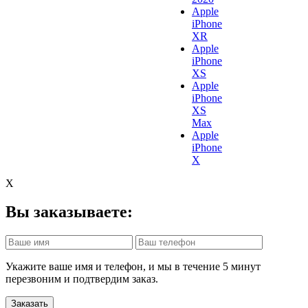
Apple
iPhone
XR
Apple
iPhone
XS
Apple
iPhone
XS
Max
Apple
iPhone
X
X
Вы заказываете:
Укажите ваше имя и телефон, и мы в течение 5 минут
перезвоним и подтвердим заказ.