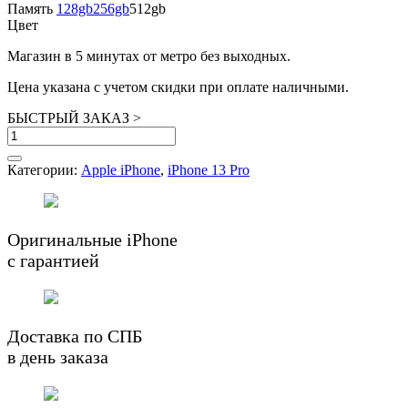
составляла
Память
128gb
256gb
37,990 ₽.
512gb
Цвет
43,690 ₽.
Магазин в 5 минутах от метро без выходных.
Цена указана с учетом скидки при оплате наличными.
БЫСТРЫЙ ЗАКАЗ
>
Количество
товара
iPhone
Категории:
Apple iPhone
,
iPhone 13 Pro
13
Pro
512GB
Alpine
Оригинальные iPhone
Green
с гарантией
БУ
в
состоянии
нового
Доставка по СПБ
в день заказа