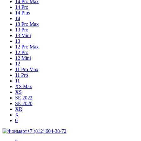
14 Pro Max
14 Pro
14 Plus
14
13 Pro Max
13 Pro
13 Mini
13
12 Pro Max
12 Pro
12 Mini
12
11 Pro Max
11 Pro
11
XS Max
XS
SE 2022
SE 2020
XR
X
Shopping
Items
0
Cart
in
+7 (812) 604-38-72
Cart