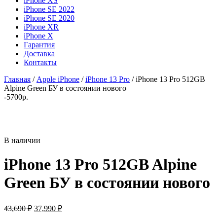
iPhone XS
iPhone SE 2022
iPhone SE 2020
iPhone XR
iPhone X
Гарантия
Доставка
Контакты
Главная
/
Apple iPhone
/
iPhone 13 Pro
/ iPhone 13 Pro 512GB
Alpine Green БУ в состоянии нового
-5700р.
В наличии
iPhone 13 Pro 512GB Alpine
Green БУ в состоянии нового
Первоначальная
Текущая
43,690
₽
37,990
₽
цена
цена: