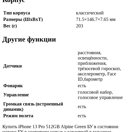
Тип корпуса
классический
Размеры (ШxВxТ)
71.5×146.7×7.65 мм
Вес (г)
203
Другие функции
расстояния,
освещённости,
приближения,
Датчики
трёхосевой гироскоп,
акселерометр, Face
ID,барометр
Фонарик
есть
голосовой набор,
Управление
голосовое управление
Громкая связь (встроенный
есть
динамик)
Режим полета
есть
Купить iPhone 13 Pro 512GB Alpine Green БУ в состоянии
нового БУ в состоянии новых с гарантией в магазине