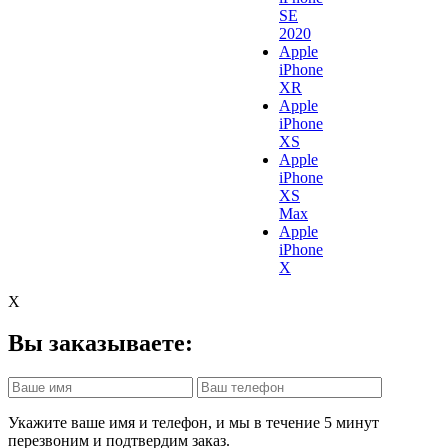
SE
2020
Apple
iPhone
XR
Apple
iPhone
XS
Apple
iPhone
XS
Max
Apple
iPhone
X
X
Вы заказываете:
Укажите ваше имя и телефон, и мы в течение 5 минут
перезвоним и подтвердим заказ.