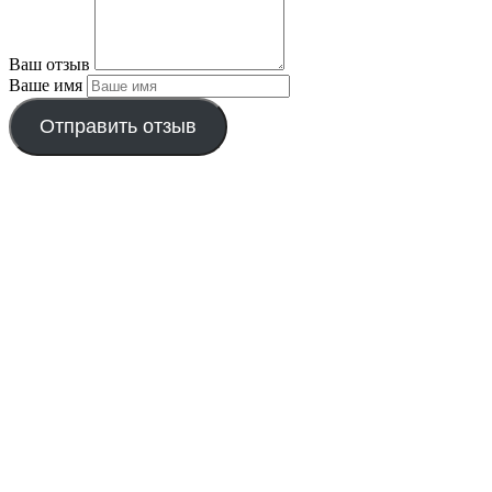
Ваш отзыв
Ваше имя
Отправить отзыв
-6000р.
iPhone 13 Pro Max 256GB Alpine Green
БУ в состоянии нового
45,990
₽
Первоначальная цена составляла
45,990 ₽.
39,990
₽
Текущая цена: 39,990 ₽.
БЫСТРЫЙ ЗАКАЗ
>
-6300р.