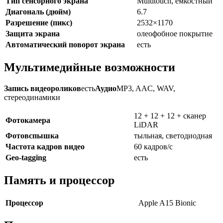
Тип сенсорного экрана
Multitouch, ёмкостный
Диагональ (дюйм)
6.7
Разрешение (пикс)
2532×1170
Защита экрана
олеофобное покрытие
Автоматический поворот экрана
есть
Мультимедийные возможности
Запись видеороликов
есть
Аудио
MP3, AAC, WAV,
стереодинамики
12 + 12 + 12 + сканер
Фотокамера
LiDAR
Фотовспышка
тыльная, светодиодная
Частота кадров видео
60 кадров/с
Geo-tagging
есть
Память и процессор
Процессор
Apple A15 Bionic