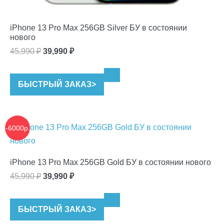
iPhone 13 Pro Max 256GB Silver БУ в состоянии
нового
Первоначальная
Текущая
45,990
₽
39,990
₽
цена
цена:
составляла
39,990 ₽.
БЫСТРЫЙ ЗАКАЗ
>
45,990 ₽.
-6000р.
iPhone 13 Pro Max 256GB Gold БУ в состоянии нового
Первоначальная
Текущая
45,990
₽
39,990
₽
цена
цена:
составляла
39,990 ₽.
БЫСТРЫЙ ЗАКАЗ
>
45,990 ₽.