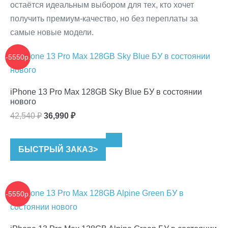
остаётся идеальным выбором для тех, кто хочет
получить премиум-качество, но без переплаты за
самые новые модели.
-5550р.
iPhone 13 Pro Max 128GB Sky Blue БУ в состоянии
нового
Первоначальная
Текущая
42,540
₽
36,990
₽
цена
цена:
составляла
36,990 ₽.
БЫСТРЫЙ ЗАКАЗ
>
42,540 ₽.
-5550р.