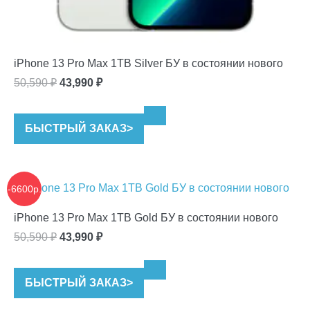
iPhone 13 Pro Max 1TB Silver БУ в состоянии нового
Первоначальная
Текущая
50,590
₽
43,990
₽
цена
цена:
составляла
43,990 ₽.
БЫСТРЫЙ ЗАКАЗ
>
50,590 ₽.
-6600р.
iPhone 13 Pro Max 1TB Gold БУ в состоянии нового
Первоначальная
Текущая
50,590
₽
43,990
₽
цена
цена:
составляла
43,990 ₽.
БЫСТРЫЙ ЗАКАЗ
>
50,590 ₽.