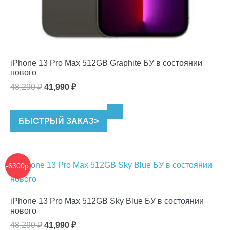
iPhone 13 Pro Max 512GB Graphite БУ в состоянии
нового
Первоначальная
Текущая
48,290
₽
41,990
₽
цена
цена:
составляла
41,990 ₽.
БЫСТРЫЙ ЗАКАЗ
>
48,290 ₽.
-6300р.
iPhone 13 Pro Max 512GB Sky Blue БУ в состоянии
нового
Первоначальная
Текущая
48,290
₽
41,990
₽