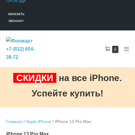
ПРОЕЗДА
заказать
звонок
>
Shopping
+7 (812) 604-
Items
0
Men
in
Cart
38-72
Tog
Cart
СКИДКИ
на все iPhone.
Успейте купить!
Главная
/
Apple iPhone
/ iPhone 13 Pro Max
iPhone 13 Pro Max