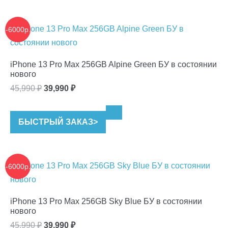
-6000р.
iPhone 13 Pro Max 256GB Alpine Green БУ в состоянии
нового
Первоначальная
Текущая
45,990
₽
39,990
₽
цена
цена:
составляла
39,990 ₽.
БЫСТРЫЙ ЗАКАЗ
>
45,990 ₽.
-6000р.
iPhone 13 Pro Max 256GB Sky Blue БУ в состоянии
нового
Первоначальная
Текущая
45,990
₽
39,990
₽