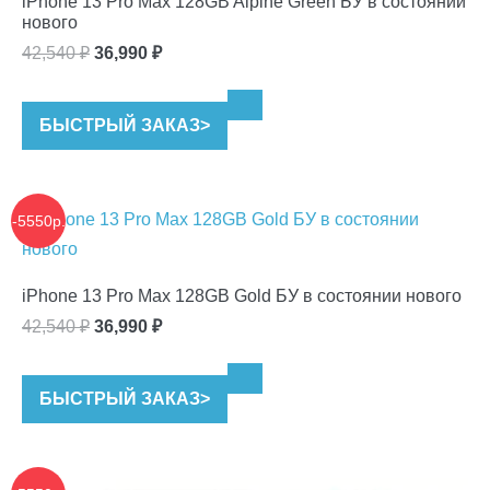
iPhone 13 Pro Max 128GB Alpine Green БУ в состоянии
нового
Первоначальная
Текущая
42,540
₽
36,990
₽
цена
цена:
составляла
36,990 ₽.
БЫСТРЫЙ ЗАКАЗ
>
42,540 ₽.
-5550р.
iPhone 13 Pro Max 128GB Gold БУ в состоянии нового
Первоначальная
Текущая
42,540
₽
36,990
₽
цена
цена:
составляла
36,990 ₽.
БЫСТРЫЙ ЗАКАЗ
>
42,540 ₽.