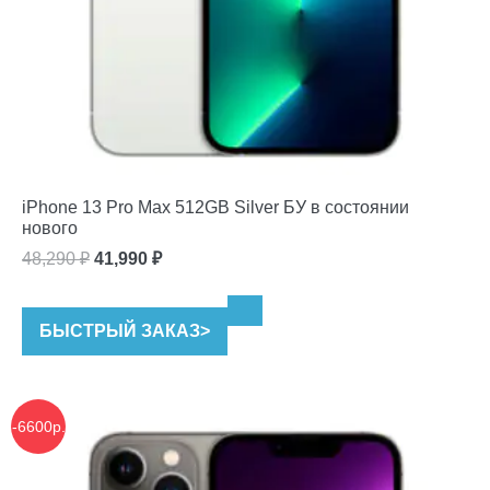
iPhone 13 Pro Max 512GB Silver БУ в состоянии
нового
Первоначальная
Текущая
48,290
₽
41,990
₽
цена
цена:
составляла
41,990 ₽.
БЫСТРЫЙ ЗАКАЗ
>
48,290 ₽.
-6600р.