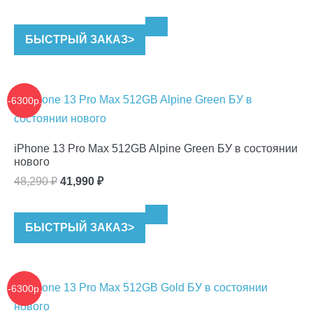
цена
цена:
составляла
41,990 ₽.
БЫСТРЫЙ ЗАКАЗ
>
48,290 ₽.
-6300р.
iPhone 13 Pro Max 512GB Alpine Green БУ в состоянии
нового
Первоначальная
Текущая
48,290
₽
41,990
₽
цена
цена:
составляла
41,990 ₽.
БЫСТРЫЙ ЗАКАЗ
>
48,290 ₽.
-6300р.