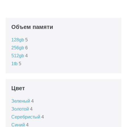
Объем памяти
128gb
5
256gb
6
512gb
4
1tb
5
Цвет
Зеленый
4
Золотой
4
Серебристый
4
Синий
4