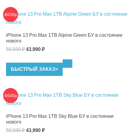
-6600р.
iPhone 13 Pro Max 1TB Alpine Green БУ в состоянии
нового
Первоначальная
Текущая
50,590
₽
43,990
₽
цена
цена:
составляла
43,990 ₽.
БЫСТРЫЙ ЗАКАЗ
>
50,590 ₽.
-6600р.
iPhone 13 Pro Max 1TB Sky Blue БУ в состоянии
нового
Первоначальная
Текущая
50,590
₽
43,990
₽