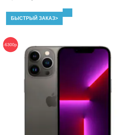
цена
цена:
составляла
39,990 ₽.
БЫСТРЫЙ ЗАКАЗ
>
45,990 ₽.
-6300р.