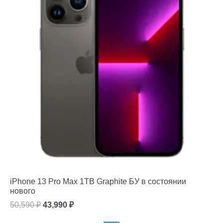
iPhone 13 Pro Max 1TB Graphite БУ в состоянии
нового
Первоначальная
Текущая
50,590
₽
43,990
₽
цена
цена: