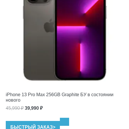
iPhone 13 Pro Max 256GB Graphite БУ в состоянии
нового
Первоначальная
Текущая
45,990
₽
39,990
₽
цена
цена:
составляла
39,990 ₽.
БЫСТРЫЙ ЗАКАЗ
>