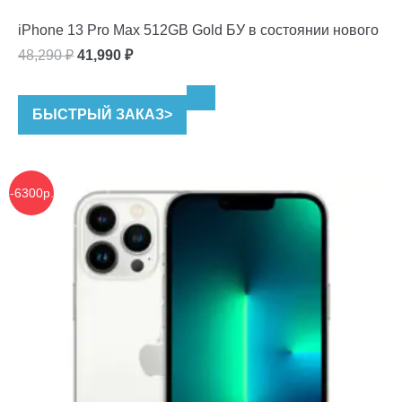
iPhone 13 Pro Max 512GB Gold БУ в состоянии нового
Первоначальная
Текущая
48,290
₽
41,990
₽
цена
цена:
составляла
41,990 ₽.
БЫСТРЫЙ ЗАКАЗ
>
48,290 ₽.
-6300р.