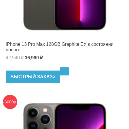
iPhone 13 Pro Max 128GB Graphite БУ в состоянии
нового
Первоначальная
Текущая
42,540
₽
36,990
₽
цена
цена:
составляла
36,990 ₽.
БЫСТРЫЙ ЗАКАЗ
>
42,540 ₽.
-6000р.