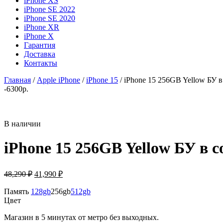
iPhone XS
iPhone SE 2022
iPhone SE 2020
iPhone XR
iPhone X
Гарантия
Доставка
Контакты
Главная
/
Apple iPhone
/
iPhone 15
/ iPhone 15 256GB Yellow БУ 
-6300р.
В наличии
iPhone 15 256GB Yellow БУ в 
Первоначальная
Текущая
48,290
₽
41,990
₽
цена
цена:
составляла
Память
128gb
256gb
41,990 ₽.
512gb
Цвет
48,290 ₽.
Магазин в 5 минутах от метро без выходных.