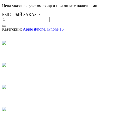
Цена указана с учетом скидки при оплате наличными.
БЫСТРЫЙ ЗАКАЗ
>
Количество
товара
iPhone
Категории:
Apple iPhone
,
iPhone 15
15
256GB
Yellow
БУ
в
состоянии
нового