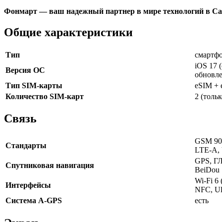
Фонмарт — ваш надежный партнер в мире технологий в Са
Общие характеристики
Тип
смартф
iOS 17 
Версия ОС
обновле
Тип SIM-карты
eSIM + 
Количество SIM-карт
2 (толь
Связь
GSM 900
Стандарты
LTE-A,
GPS, ГЛ
Спутниковая навигация
BeiDou
Wi-Fi 6 
Интерфейсы
NFC, Ul
Cистема A-GPS
есть