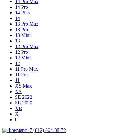
14 Pro Max
14 Pro
14 Plus
14
13 Pro Max
13 Pro
13 Mini
13
12 Pro Max
12 Pro
12 Mini
12
11 Pro Max
11 Pro
11
XS Max
XS
SE 2022
SE 2020
XR
X
Shopping
Items
0
Cart
in
+7 (812) 604-38-72
Cart