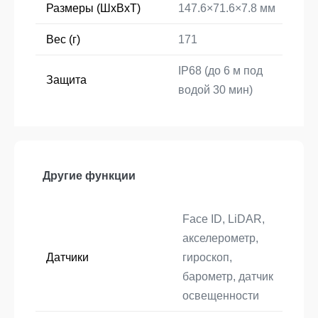
Размеры (ШxВxТ)
147.6×71.6×7.8 мм
Вес (г)
171
IP68 (до 6 м под
Защита
водой 30 мин)
Другие функции
Face ID, LiDAR,
акселерометр,
Датчики
гироскоп,
барометр, датчик
освещенности