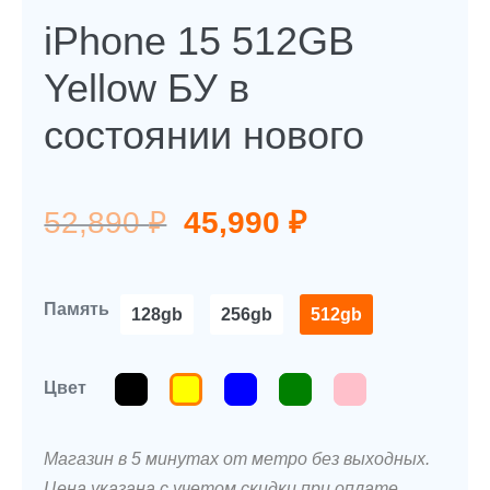
iPhone 15 512GB
Yellow БУ в
состоянии нового
Первоначальная
Текущая
52,890
₽
45,990
₽
цена
цена:
составляла
45,990 ₽.
Память
128gb
256gb
512gb
52,890 ₽.
Цвет
Магазин в 5 минутах от метро без выходных.
Цена указана с учетом скидки при оплате