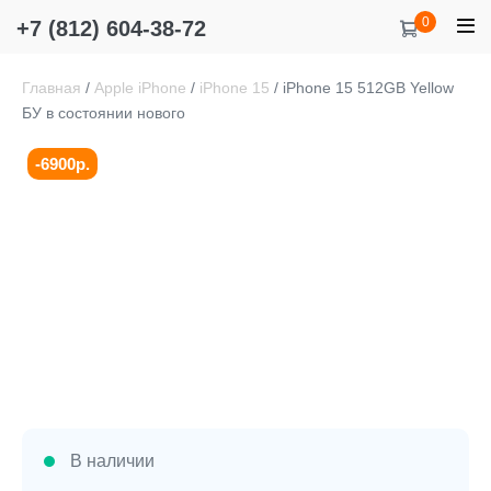
Items
0
+7 (812) 604-38-72
Shopping
Me
in
Cart
Tog
Cart
Главная
/
Apple iPhone
/
iPhone 15
/ iPhone 15 512GB Yellow
БУ в состоянии нового
-6900р.
В наличии