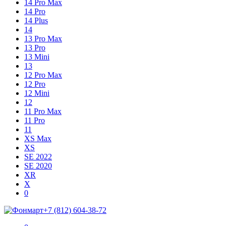
14 Pro Max
14 Pro
14 Plus
14
13 Pro Max
13 Pro
13 Mini
13
12 Pro Max
12 Pro
12 Mini
12
11 Pro Max
11 Pro
11
XS Max
XS
SE 2022
SE 2020
XR
X
Shopping
Items
0
Cart
in
+7 (812) 604-38-72
Cart