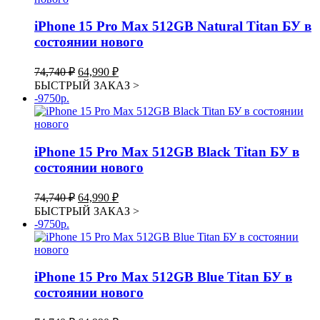
iPhone 15 Pro Max 512GB Natural Titan БУ в
состоянии нового
Первоначальная
Текущая
74,740
₽
64,990
₽
цена
цена:
БЫСТРЫЙ ЗАКАЗ
>
составляла
64,990 ₽.
-9750р.
74,740 ₽.
iPhone 15 Pro Max 512GB Black Titan БУ в
состоянии нового
Первоначальная
Текущая
74,740
₽
64,990
₽
цена
цена:
БЫСТРЫЙ ЗАКАЗ
>
составляла
64,990 ₽.
-9750р.
74,740 ₽.
iPhone 15 Pro Max 512GB Blue Titan БУ в
состоянии нового
Первоначальная
Текущая