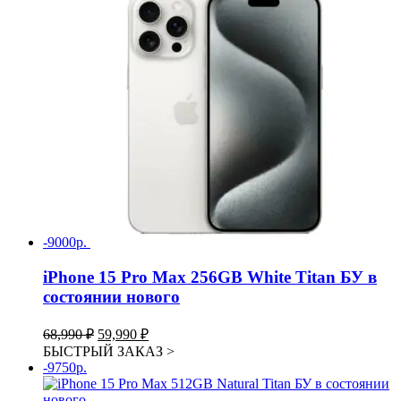
68,990 ₽.
-9000р.
iPhone 15 Pro Max 256GB White Titan БУ в
состоянии нового
Первоначальная
Текущая
68,990
₽
59,990
₽
цена
цена:
БЫСТРЫЙ ЗАКАЗ
>
составляла
59,990 ₽.
-9750р.
68,990 ₽.