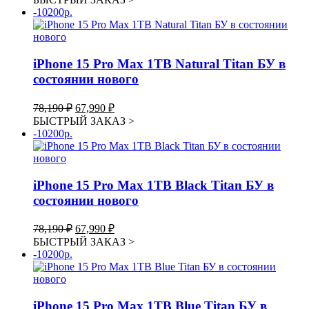
составляла
64,990 ₽.
-10200р.
74,740 ₽.
iPhone 15 Pro Max 1TB Natural Titan БУ в
состоянии нового
Первоначальная
Текущая
78,190
₽
67,990
₽
цена
цена:
БЫСТРЫЙ ЗАКАЗ
>
составляла
67,990 ₽.
-10200р.
78,190 ₽.
iPhone 15 Pro Max 1TB Black Titan БУ в
состоянии нового
Первоначальная
Текущая
78,190
₽
67,990
₽
цена
цена:
БЫСТРЫЙ ЗАКАЗ
>
составляла
67,990 ₽.
-10200р.
78,190 ₽.
iPhone 15 Pro Max 1TB Blue Titan БУ в