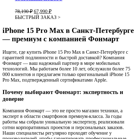
Первоначальная
Текущая
78,190
₽
67,990
₽
цена
цена:
БЫСТРЫЙ ЗАКАЗ
>
составляла
67,990 ₽.
78,190 ₽.
iPhone 15 Pro Max в Санкт-Петербурге
— премиум с компанией Фонмарт
Ищете, где купить iPhone 15 Pro Max в Санкт-Петербурге с
гарантией подлинности и быстрой доставкой? Компания
Фонмарт — ваш надежный партнер в мире мобильных
технологий. Мы работаем более 10 лет, обслужили более 75
000 клиентов и предлагаем только оригинальный iPhone 15
Pro Max, подтвержденный сертификатами Apple.
Почему выбирают Фонмарт: экспертность и
доверие
Компания Фонмарт — это не просто магазин техники, а
эксперт в области смартфонов премиум-класса. За годы
работы мы собрали уникальную экспертизу, реализовали
сотни корпоративных проектов и персональных заказов.
Наши специалисты регулярно проходят обучение у
производителей, чтобы гарантировать профессиональные