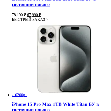
состоянии нового
Первоначальная
Текущая
78,190
₽
67,990
₽
цена
цена:
БЫСТРЫЙ ЗАКАЗ
>
составляла
67,990 ₽.
78,190 ₽.
-10200р.
iPhone 15 Pro Max 1TB White Titan БУ в
состоянии нового