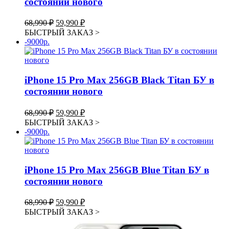
состоянии нового
Первоначальная
Текущая
68,990
₽
59,990
₽
цена
цена:
БЫСТРЫЙ ЗАКАЗ
>
составляла
59,990 ₽.
-9000р.
68,990 ₽.
iPhone 15 Pro Max 256GB Black Titan БУ в
состоянии нового
Первоначальная
Текущая
68,990
₽
59,990
₽
цена
цена:
БЫСТРЫЙ ЗАКАЗ
>
составляла
59,990 ₽.
-9000р.
68,990 ₽.
iPhone 15 Pro Max 256GB Blue Titan БУ в
состоянии нового
Первоначальная
Текущая
68,990
₽
59,990
₽
цена
цена:
БЫСТРЫЙ ЗАКАЗ
>
составляла
59,990 ₽.