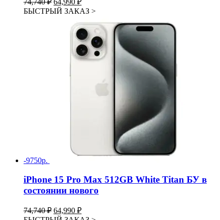
74,740
₽
64,990
₽
цена
цена:
БЫСТРЫЙ ЗАКАЗ
>
составляла
64,990 ₽.
74,740 ₽.
-9750р.
iPhone 15 Pro Max 512GB White Titan БУ в
состоянии нового
Первоначальная
Текущая
74,740
₽
64,990
₽
цена
цена:
БЫСТРЫЙ ЗАКАЗ
>