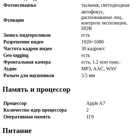
Фотовспышка
тыльная, светодиодная
автофокус,
распознавание лиц,
Функции
контроль экспозиции,
HDR
Запись видеороликов
есть
Разрешение видео
1920×1080
Частота кадров видео
30 кадров/с
Geo-tagging
есть
Фронтальная камера
есть, 1.2 млн пикс.
Аудио
MP3, AAC, WAV
Разъем для наушников
3.5 мм
Память и процессор
Процессор
Apple A7
Количество ядер процессора
2
Оперативная память
1Гб
Питание