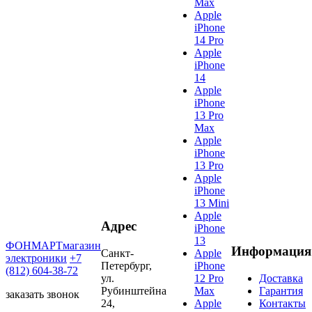
Max
Apple
iPhone
14 Pro
Apple
iPhone
14
Apple
iPhone
13 Pro
Max
Apple
iPhone
13 Pro
Apple
iPhone
13 Mini
Apple
Адрес
iPhone
13
ФОНМАРТ
магазин
Информация
Санкт-
Apple
электроники
+7
Петербург,
iPhone
(812) 604-38-72
ул.
12 Pro
Доставка
Рубинштейна
Max
Гарантия
заказать звонок
24,
Apple
Контакты