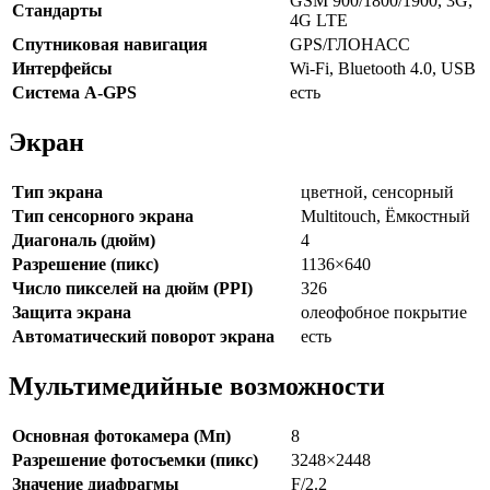
GSM 900/1800/1900, 3G,
Стандарты
4G LTE
Спутниковая навигация
GPS/ГЛОНАСС
Интерфейсы
Wi-Fi, Bluetooth 4.0, USB
Cистема A-GPS
есть
Экран
Тип экрана
цветной, сенсорный
Тип сенсорного экрана
Multitouch, Ёмкостный
Диагональ (дюйм)
4
Разрешение (пикс)
1136×640
Число пикселей на дюйм (PPI)
326
Защита экрана
олеофобное покрытие
Автоматический поворот экрана
есть
Мультимедийные возможности
Основная фотокамера (Мп)
8
Разрешение фотосъемки (пикс)
3248×2448
Значение диафрагмы
F/2.2