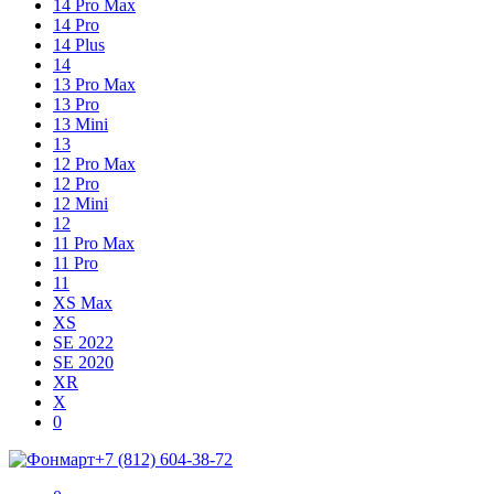
14 Pro Max
14 Pro
14 Plus
14
13 Pro Max
13 Pro
13 Mini
13
12 Pro Max
12 Pro
12 Mini
12
11 Pro Max
11 Pro
11
XS Max
XS
SE 2022
SE 2020
XR
X
Shopping
Items
0
Cart
in
+7 (812) 604-38-72
Cart