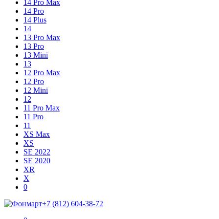
14 Pro Max
14 Pro
14 Plus
14
13 Pro Max
13 Pro
13 Mini
13
12 Pro Max
12 Pro
12 Mini
12
11 Pro Max
11 Pro
11
XS Max
XS
SE 2022
SE 2020
XR
X
Shopping
Items
0
Cart
in
+7 (812) 604-38-72
Cart