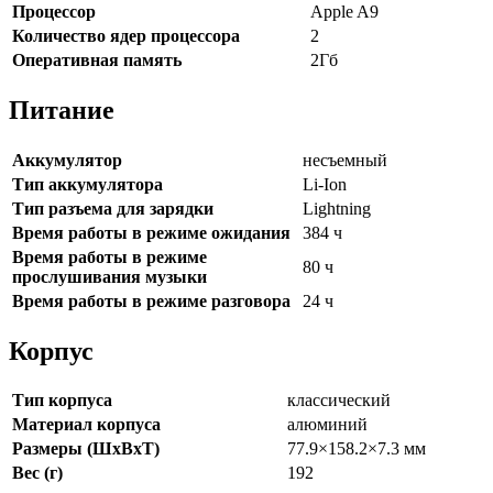
Процессор
Apple A9
Количество ядер процессора
2
Оперативная память
2Гб
Питание
Аккумулятор
несъемный
Тип аккумулятора
Li-Ion
Тип разъема для зарядки
Lightning
Время работы в режиме ожидания
384 ч
Время работы в режиме
80 ч
прослушивания музыки
Время работы в режиме разговора
24 ч
Корпус
Тип корпуса
классический
Материал корпуса
алюминий
Размеры (ШxВxТ)
77.9×158.2×7.3 мм
Вес (г)
192