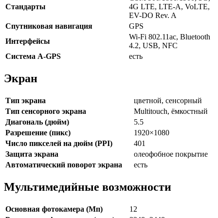
Стандарты
4G LTE, LTE-A, VoLTE,
EV-DO Rev. A
Спутниковая навигация
GPS
Wi-Fi 802.11ac, Bluetooth
Интерфейсы
4.2, USB, NFC
Cистема A-GPS
есть
Экран
Тип экрана
цветной, сенсорный
Тип сенсорного экрана
Multitouch, ёмкостный
Диагональ (дюйм)
5.5
Разрешение (пикс)
1920×1080
Число пикселей на дюйм (PPI)
401
Защита экрана
олеофобное покрытие
Автоматический поворот экрана
есть
Мультимедийные возможности
Основная фотокамера (Мп)
12