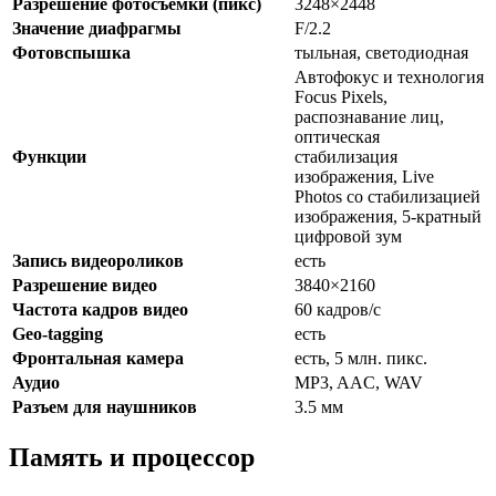
Разрешение фотосъемки (пикс)
3248×2448
Значение диафрагмы
F/2.2
Фотовспышка
тыльная, светодиодная
Автофокус и технология
Focus Pixels,
распознавание лиц,
оптическая
Функции
стабилизация
изображения, Live
Photos со стабилизацией
изображения, 5-кратный
цифровой зум
Запись видеороликов
есть
Разрешение видео
3840×2160
Частота кадров видео
60 кадров/с
Geo-tagging
есть
Фронтальная камера
есть, 5 млн. пикс.
Аудио
MP3, AAC, WAV
Разъем для наушников
3.5 мм
Память и процессор