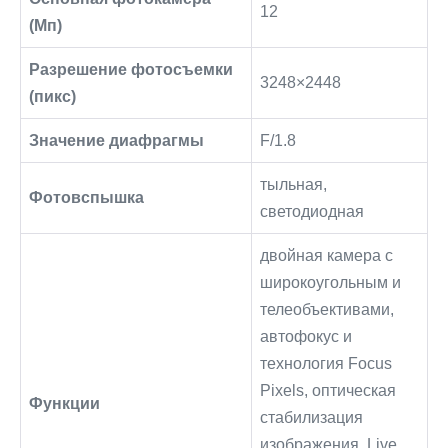
12
(Мп)
Разрешение фотосъемки
3248×2448
(пикс)
Значение диафрагмы
F/1.8
тыльная,
Фотовспышка
светодиодная
двойная камера с
широко­угольным и
теле­объективами,
автофокус и
технология Focus
Pixels, оптическая
Функции
стабилизация
изображения, Live