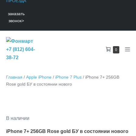
ПРОЕЗДА
заказать
звонок
>
Shopping
+7 (812) 604-
Items
0
Men
in
Cart
38-72
Tog
Cart
Главная
/
Apple iPhone
/
iPhone 7 Plus
/ iPhone 7+ 256GB
Rose gold БУ в состоянии нового
В наличии
iPhone 7+ 256GB Rose gold БУ в состоянии нового