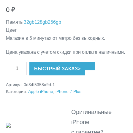
0
₽
Память
32gb
128gb
256gb
Цвет
Магазин в 5 минутах от метро без выходных.
Цена указана с учетом скидки при оплате наличными.
Количество
БЫСТРЫЙ ЗАКАЗ
>
товара
iPhone
Артикул:
0d34f5358a9d-1
7+
Категории:
Apple iPhone
,
iPhone 7 Plus
256GB
Rose
Оригинальные
gold
iPhone
БУ
в
с гарантией