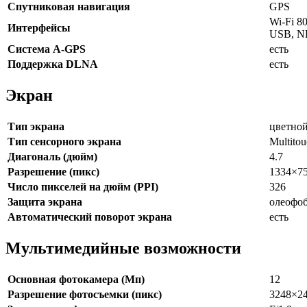
Спутниковая навигация
GPS
Wi-Fi 80
Интерфейсы
USB, N
Cистема A-GPS
есть
Поддержка DLNA
есть
Экран
Тип экрана
цветной
Тип сенсорного экрана
Multito
Диагональ (дюйм)
4.7
Разрешение (пикс)
1334×7
Число пикселей на дюйм (PPI)
326
Защита экрана
олеофо
Автоматический поворот экрана
есть
Мультимедийные возможности
Основная фотокамера (Мп)
12
Разрешение фотосъемки (пикс)
3248×2