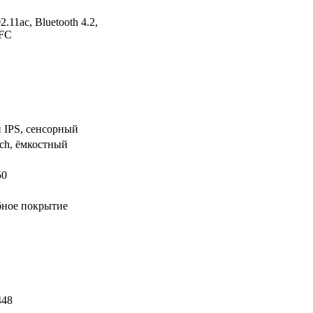
2.11ac, Bluetooth 4.2,
FC
 IPS, сенсорный
uch, ёмкостный
50
бное покрытие
448