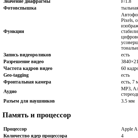
Значение диафрагмы
F/1.8
Фотовспышка
тыльная
Автофок
Pixels,
изображ
Функции
стабили
цифрово
усоверш
тональн
Запись видеороликов
есть
Разрешение видео
3840×2
Частота кадров видео
60 кадр
Geo-tagging
есть
Фронтальная камера
есть, 7 
MP3, A
Аудио
стерео
Разъем для наушников
3.5 мм
Память и процессор
Процессор
Apple A
Количество ядер процессора
4