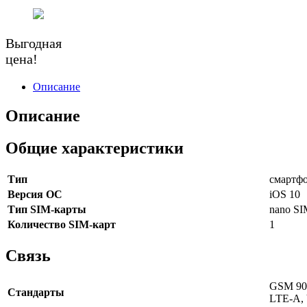
Выгодная
цена!
Описание
Описание
Общие характеристики
Тип
смартф
Версия ОС
iOS 10
Тип SIM-карты
nano S
Количество SIM-карт
1
Связь
GSM 900
Стандарты
LTE-A,