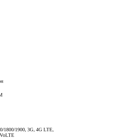
он
IM
/1800/1900, 3G, 4G LTE,
 VoLTE