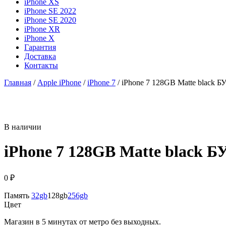
iPhone XS
iPhone SE 2022
iPhone SE 2020
iPhone XR
iPhone X
Гарантия
Доставка
Контакты
Главная
/
Apple iPhone
/
iPhone 7
/ iPhone 7 128GB Matte black Б
В наличии
iPhone 7 128GB Matte black БУ
0
₽
Память
32gb
128gb
256gb
Цвет
Магазин в 5 минутах от метро без выходных.