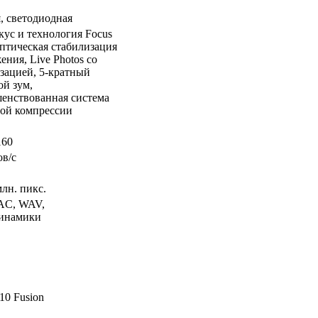
, светодиодная
ус и технология Focus
 оптическая стабилизация
ения, Live Photos со
зацией, 5-кратный
й зум,
енствованная система
ой компрессии
160
ов/с
млн. пикс.
AC, WAV,
динамики
10 Fusion