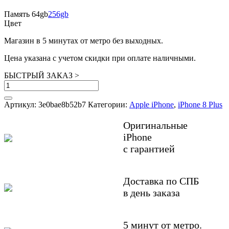
Память
64gb
256gb
Цвет
Магазин в 5 минутах от метро без выходных.
Цена указана с учетом скидки при оплате наличными.
БЫСТРЫЙ ЗАКАЗ
>
Количество
товара
iPhone
Артикул:
3e0bae8b52b7
Категории:
Apple iPhone
,
iPhone 8 Plus
8+
64GB
Оригинальные
Space
iPhone
gray
с гарантией
БУ
в
состоянии
нового
Доставка по СПБ
в день заказа
5 минут от метро.