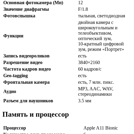
Основная фотокамера (Мп)
12
Значение диафрагмы
F/1.8
Фотовспышка
тыльная, светодиодная
двойная камера с
широкоугольным и
телеобъективом,
Функции
оптический зум,
10‑кратный цифровой
зум, режим «Портрет»
Запись видеороликов
есть
Разрешение видео
3840×2160
Частота кадров видео
60 кадров/с
Geo-tagging
есть
Фронтальная камера
есть, 7 млн. пикс.
MP3, AAC, WAV,
Аудио
стереодинамики
Разъем для наушников
3.5 мм
Память и процессор
Процессор
Apple A11 Bionic