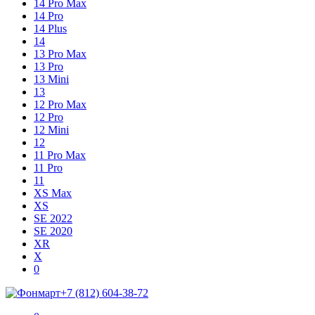
14 Pro Max
14 Pro
14 Plus
14
13 Pro Max
13 Pro
13 Mini
13
12 Pro Max
12 Pro
12 Mini
12
11 Pro Max
11 Pro
11
XS Max
XS
SE 2022
SE 2020
XR
X
Shopping
Items
0
Cart
in
+7 (812) 604-38-72
Cart