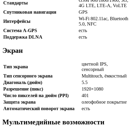
GSM 900/1800/1900, 3G,
Стандарты
4G LTE, LTE-A, VoLTE
Спутниковая навигация
GPS
Wi-Fi 802.11ac, Bluetooth
Интерфейсы
5.0, NFC
Cистема A-GPS
есть
Поддержка DLNA
есть
Экран
цветной IPS,
Тип экрана
сенсорный
Тип сенсорного экрана
Multitouch, ёмкостный
Диагональ (дюйм)
5.5
Разрешение (пикс)
1920×1080
Число пикселей на дюйм (PPI)
401
Защита экрана
олеофобное покрытие
Автоматический поворот экрана
есть
Мультимедийные возможности