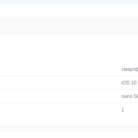
смарт
iOS 10
nano S
1