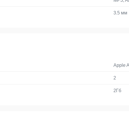
MP3, A
3.5 мм
Apple 
2
2Гб