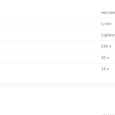
несъе
Li-Ion
Lightni
240 ч
50 ч
14 ч