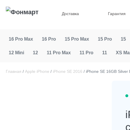
Доставка
Гарантия
16 Pro Max
16 Pro
15 Pro Max
15 Pro
15
12 Mini
12
11 Pro Max
11 Pro
11
XS Ma
Главная
/
Apple iPhone
/
iPhone SE 2016
/ iPhone SE 16GB Silver