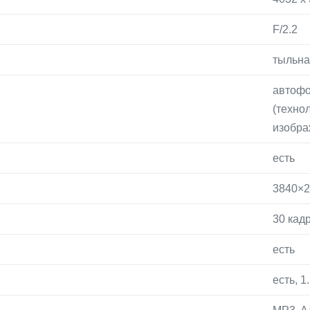
F/2.2
тыльна
автофо
(техно
изобра
есть
3840×2
30 кад
есть
есть, 1