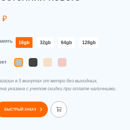
0
₽
амять
16gb
32gb
64gb
128gb
вет
агазин в 5 минутах от метро без выходных.
ена указана с учетом скидки при оплате наличными.
>
БЫСТРЫЙ ЗАКАЗ