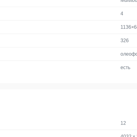
Multito
4
1136×6
326
олеофо
есть
12
4032 х