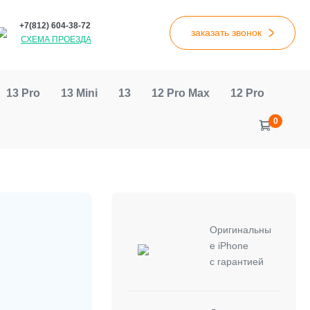
+7(812) 604-38-72
>
заказать звонок
СХЕМА ПРОЕЗДА
13 Pro
13 Mini
13
12 Pro Max
12 Pro
Items
0
Shoppin
in
Cart
Cart
Оригинальны
е iPhone
с гарантией