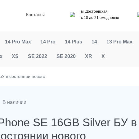
м. Достоевская
Контакты
с 10 до 21 ежедневно
14 Pro Max
14 Pro
14 Plus
14
13 Pro Max
x
XS
SE 2022
SE 2020
XR
X
 БУ в состоянии нового
В наличии
iPhone SE 16GB Silver БУ в
состоянии нового