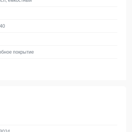
uch, ёмкостный
40
бное покрытие
 3024