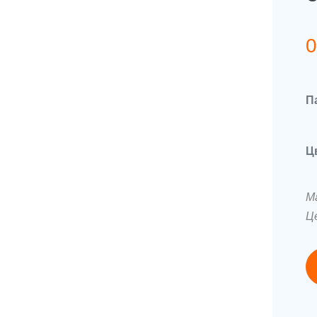
П
Ц
М
Ц