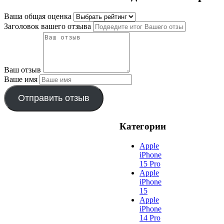
Ваша общая оценка
Заголовок вашего отзыва
Ваш отзыв
Ваше имя
Отправить отзыв
Категории
Apple
iPhone
15 Pro
Apple
iPhone
15
Apple
iPhone
14 Pro